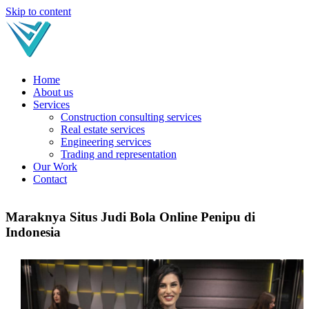
Skip to content
Home
About us
Services
Construction consulting services
Real estate services
Engineering services
Trading and representation
Our Work
Contact
Maraknya Situs Judi Bola Online Penipu di
Indonesia