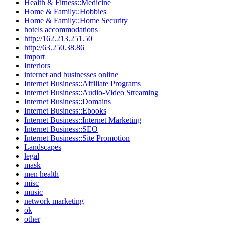
Health & Fitness::Medicine
Home & Family::Hobbies
Home & Family::Home Security
hotels accommodations
http://162.213.251.50
http://63.250.38.86
import
Interiors
internet and businesses online
Internet Business::Affiliate Programs
Internet Business::Audio-Video Streaming
Internet Business::Domains
Internet Business::Ebooks
Internet Business::Internet Marketing
Internet Business::SEO
Internet Business::Site Promotion
Landscapes
legal
mask
men health
misc
music
network marketing
ok
other