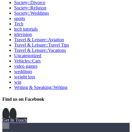
Society::Divorce
Society::Religion
Society::Weddings
sports
Tech
tech tutorials
television
Travel & Leisure::Aviation
Travel & Leisure::Travel Tips
Travel & Leisure::Vacations
Uncategorized
Vehicles::Cars
video games
weddings
weight loss
win
Writing & Speaking::Writing
Find us on Facebook
Get In Touch
×