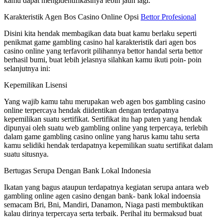
kamu dapat mengidentifikasinya lebih jauh lagi.
Karakteristik Agen Bos Casino Online Opsi
Bettor Profesional
Disini kita hendak membagikan data buat kamu berlaku seperti
penikmat game gambling casino hal karakteristik dari agen bos
casino online yang terfavorit pilihannya bettor handal serta bettor
berhasil bumi, buat lebih jelasnya silahkan kamu ikuti poin- poin
selanjutnya ini:
Kepemilikan Lisensi
Yang wajib kamu tahu merupakan web agen bos gambling casino
online terpercaya hendak diidentikan dengan terdapatnya
kepemilikan suatu sertifikat. Sertifikat itu hap paten yang hendak
dipunyai oleh suatu web gambling online yang terpercaya, terlebih
dalam game gambling casino online yang harus kamu tahu serta
kamu selidiki hendak terdapatnya kepemilikan suatu sertifikat dalam
suatu situsnya.
Bertugas Serupa Dengan Bank Lokal Indonesia
Ikatan yang bagus ataupun terdapatnya kegiatan serupa antara web
gambling online agen casino dengan bank- bank lokal indoensia
semacam Bri, Bni, Mandiri, Danamon, Niaga pasti membuktikan
kalau dirinya terpercaya serta terbaik. Perihal itu bermaksud buat