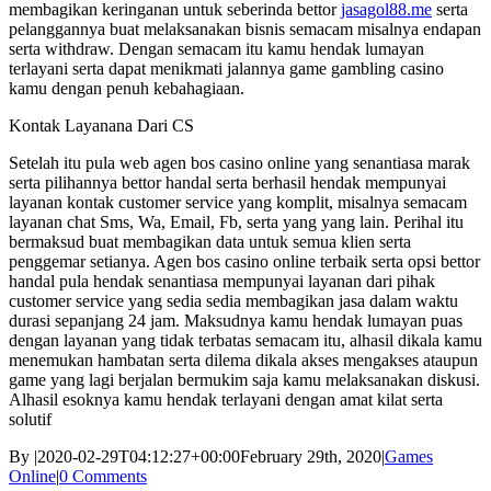
membagikan keringanan untuk seberinda bettor
jasagol88.me
serta
pelanggannya buat melaksanakan bisnis semacam misalnya endapan
serta withdraw. Dengan semacam itu kamu hendak lumayan
terlayani serta dapat menikmati jalannya game gambling casino
kamu dengan penuh kebahagiaan.
Kontak Layanana Dari CS
Setelah itu pula web agen bos casino online yang senantiasa marak
serta pilihannya bettor handal serta berhasil hendak mempunyai
layanan kontak customer service yang komplit, misalnya semacam
layanan chat Sms, Wa, Email, Fb, serta yang yang lain. Perihal itu
bermaksud buat membagikan data untuk semua klien serta
penggemar setianya. Agen bos casino online terbaik serta opsi bettor
handal pula hendak senantiasa mempunyai layanan dari pihak
customer service yang sedia sedia membagikan jasa dalam waktu
durasi sepanjang 24 jam. Maksudnya kamu hendak lumayan puas
dengan layanan yang tidak terbatas semacam itu, alhasil dikala kamu
menemukan hambatan serta dilema dikala akses mengakses ataupun
game yang lagi berjalan bermukim saja kamu melaksanakan diskusi.
Alhasil esoknya kamu hendak terlayani dengan amat kilat serta
solutif
By
|
2020-02-29T04:12:27+00:00
February 29th, 2020
|
Games
Online
|
0 Comments