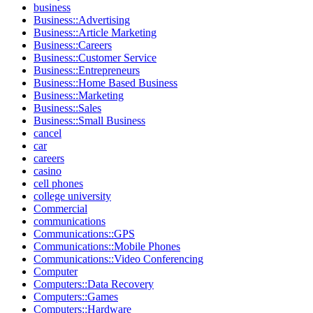
business
Business::Advertising
Business::Article Marketing
Business::Careers
Business::Customer Service
Business::Entrepreneurs
Business::Home Based Business
Business::Marketing
Business::Sales
Business::Small Business
cancel
car
careers
casino
cell phones
college university
Commercial
communications
Communications::GPS
Communications::Mobile Phones
Communications::Video Conferencing
Computer
Computers::Data Recovery
Computers::Games
Computers::Hardware