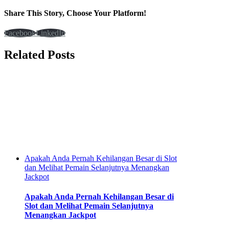
Share This Story, Choose Your Platform!
Facebook
LinkedIn
Related Posts
Apakah Anda Pernah Kehilangan Besar di Slot
dan Melihat Pemain Selanjutnya Menangkan
Jackpot
Apakah Anda Pernah Kehilangan Besar di
Slot dan Melihat Pemain Selanjutnya
Menangkan Jackpot