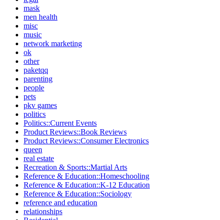
mask
men health
misc
music
network marketing
ok
other
paketqq
parenting
people
pets
pkv games
politics
Politics::Current Events
Product Reviews::Book Reviews
Product Reviews::Consumer Electronics
queen
real estate
Recreation & Sports::Martial Arts
Reference & Education::Homeschooling
Reference & Education::K-12 Education
Reference & Education::Sociology
reference and education
relationships