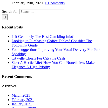
February 29th, 2020
|
0 Comments
Search for:
Recent Posts
Is it Genuinely The Best Gambling info?
Looking to Purchasing Coffee Tables? Consider The
Following Guide
Four suggestions Improving Your Vocal Delivery For Public
Speaking
Cityville Cheats For Cityville Cash
Steer A Hectic Life? How You Can Nonetheless Make
Elegance A High Priority
Recent Comments
Archives
March 2021
February 2021
January 2021