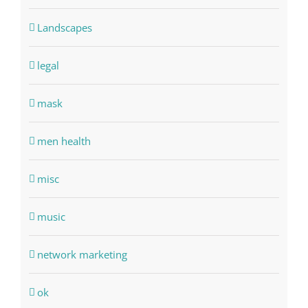
Landscapes
legal
mask
men health
misc
music
network marketing
ok