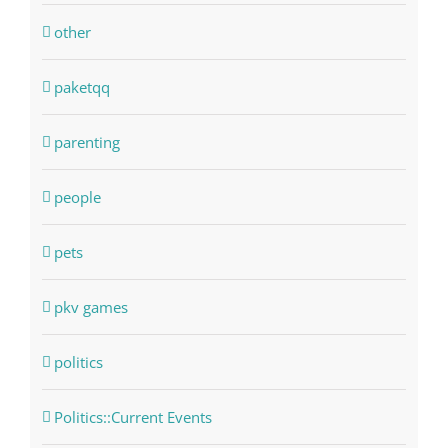
other
paketqq
parenting
people
pets
pkv games
politics
Politics::Current Events