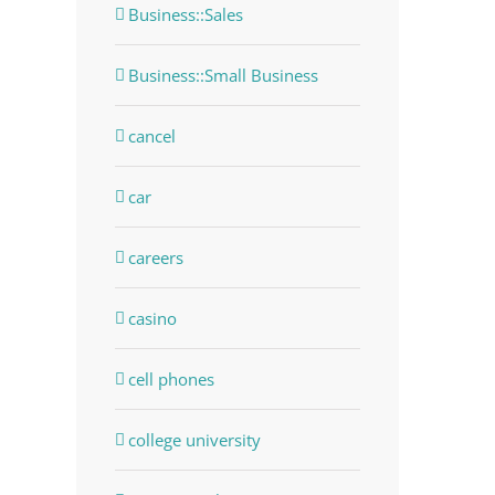
Business::Sales
Business::Small Business
cancel
car
careers
casino
cell phones
college university