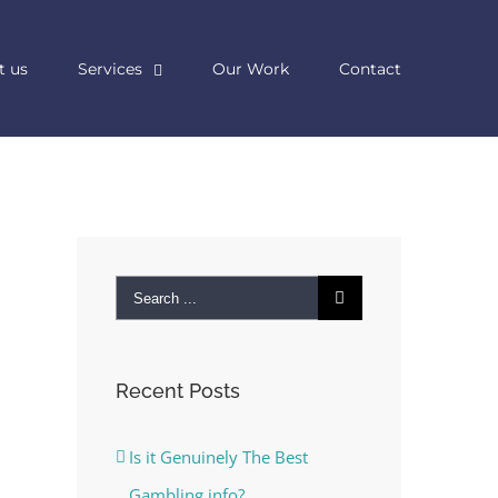
t us
Services
Our Work
Contact
Search
for:
Recent Posts
Is it Genuinely The Best
Gambling info?