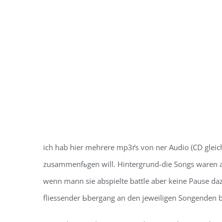
ich hab hier mehrere mp3ґs von ner Audio (CD gleich 
zusammenfьgen will. Hintergrund-die Songs waren a
wenn mann sie abspielte battle aber keine Pause daz
fliessender Ьbergang an den jeweiligen Songenden b