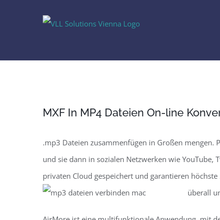
Skip
to
content
MXF In MP4 Dateien On-line Konver
.mp3 Dateien zusammenfügen in Großen mengen. Pixor
und sie dann in sozialen Netzwerken wie YouTube, Tw
privaten Cloud gespeichert und garantieren höchste 
überall u
AirMore ist eine multifunktionale Anwendung, mit d