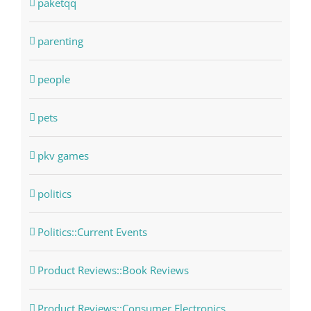
paketqq
parenting
people
pets
pkv games
politics
Politics::Current Events
Product Reviews::Book Reviews
Product Reviews::Consumer Electronics