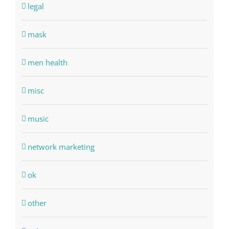
legal
mask
men health
misc
music
network marketing
ok
other