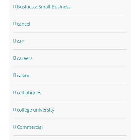
Business::Small Business
cancel
car
careers
casino
cell phones
college university
Commercial