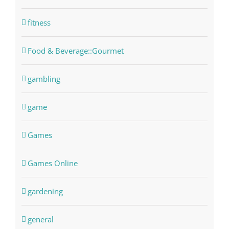
fitness
Food & Beverage::Gourmet
gambling
game
Games
Games Online
gardening
general