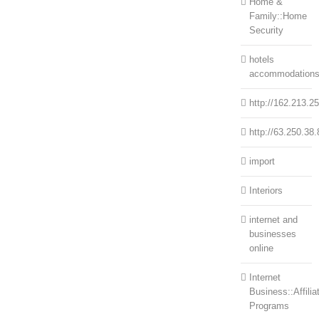
Home &
Family::Home
Security
hotels
accommodation
http://162.213.2
http://63.250.38.
import
Interiors
internet and
businesses
online
Internet
Business::Affilia
Programs